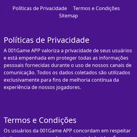
Políticas de Privacidade
Termos e Condições
Sitemap
Políticas de Privacidade
A 001Game APP valoriza a privacidade de seus usuários
e está empenhada em proteger todas as informações
pessoais fornecidas durante o uso de nossos canais de
comunicação. Todos os dados coletados são utilizados
exclusivamente para fins de melhoria contínua da
experiência de nossos jogadores.
Termos e Condições
Os usuários da 001Game APP concordam em respeitar