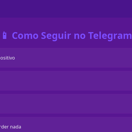
📱 Como Seguir no Telegram
ositivo
erder nada