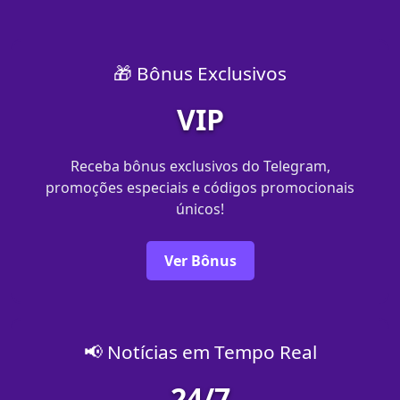
🎁 Bônus Exclusivos
VIP
Receba bônus exclusivos do Telegram,
promoções especiais e códigos promocionais
únicos!
Ver Bônus
📢 Notícias em Tempo Real
24/7