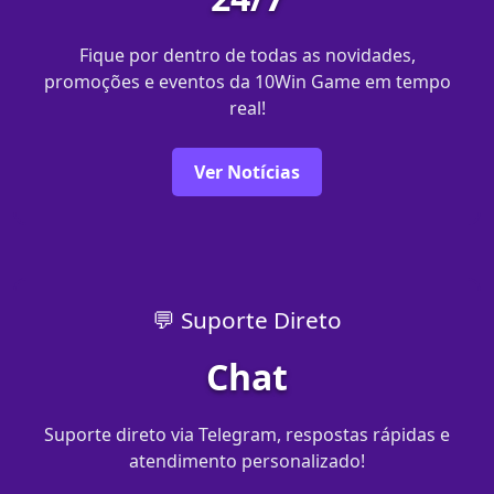
Fique por dentro de todas as novidades,
promoções e eventos da 10Win Game em tempo
real!
Ver Notícias
💬 Suporte Direto
Chat
Suporte direto via Telegram, respostas rápidas e
atendimento personalizado!