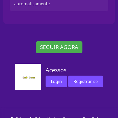
automaticamente
SEGUIR AGORA
Acessos
Login
Registrar-se