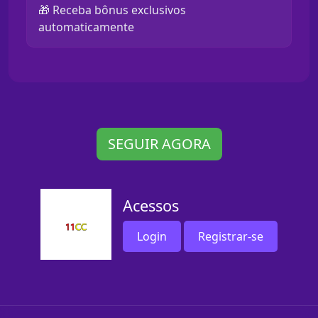
🎁 Receba bônus exclusivos
automaticamente
SEGUIR AGORA
Acessos
Login
Registrar-se