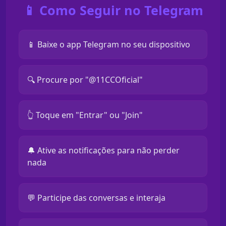
📱 Como Seguir no Telegram
📱 Baixe o app Telegram no seu dispositivo
🔍 Procure por "@11CCOficial"
👆 Toque em "Entrar" ou "Join"
🔔 Ative as notificações para não perder
nada
💬 Participe das conversas e interaja