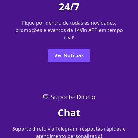
24/7
Fique por dentro de todas as novidades,
promoções e eventos da 14Vin APP em tempo
real!
Ver Notícias
💬 Suporte Direto
Chat
Suporte direto via Telegram, respostas rápidas e
atendimento personalizado!