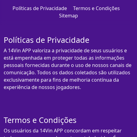
Políticas de Privacidade
Termos e Condições
Sitemap
Políticas de Privacidade
A 14Vin APP valoriza a privacidade de seus usuários e
está empenhada em proteger todas as informações
pessoais fornecidas durante o uso de nossos canais de
comunicação. Todos os dados coletados são utilizados
exclusivamente para fins de melhoria contínua da
experiência de nossos jogadores.
Termos e Condições
Os usuários da 14Vin APP concordam em respeitar