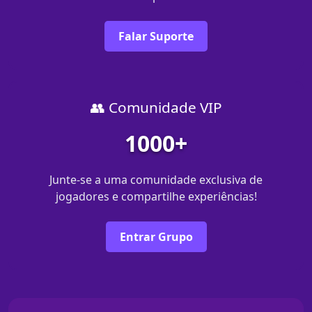
Falar Suporte
👥 Comunidade VIP
1000+
Junte-se a uma comunidade exclusiva de
jogadores e compartilhe experiências!
Entrar Grupo