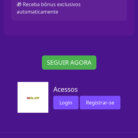
🎁 Receba bônus exclusivos
automaticamente
SEGUIR AGORA
Acessos
Login
Registrar-se