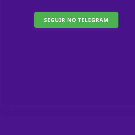
SEGUIR NO TELEGRAM