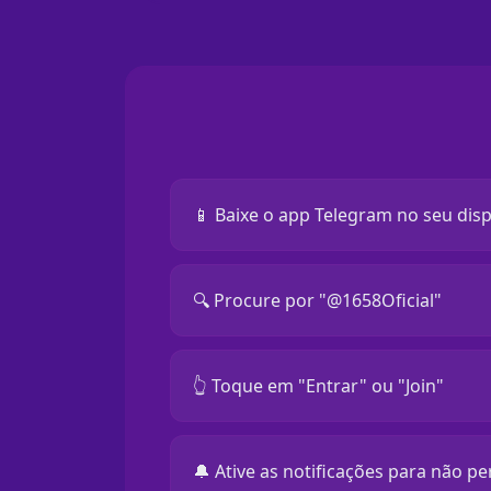
📱 Baixe o app Telegram no seu disp
🔍 Procure por "@1658Oficial"
👆 Toque em "Entrar" ou "Join"
🔔 Ative as notificações para não p