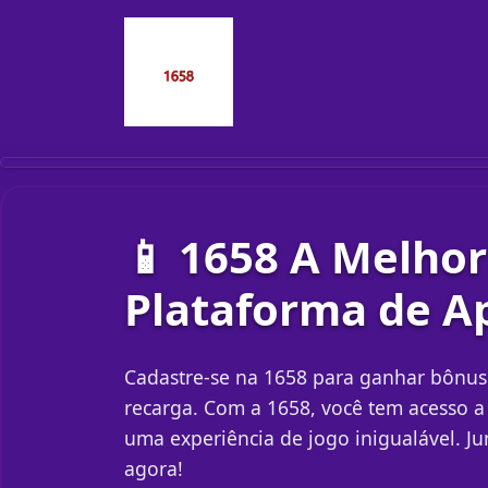
📱 1658 A Melhor
Plataforma de A
Cadastre-se na 1658 para ganhar bônus
recarga. Com a 1658, você tem acesso a
uma experiência de jogo inigualável. J
agora!