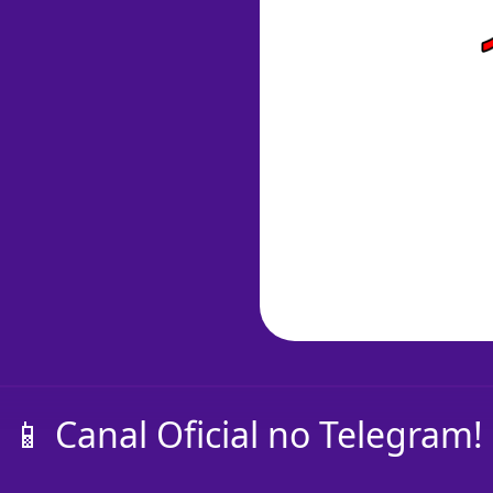
📱 Canal Oficial no Telegram!