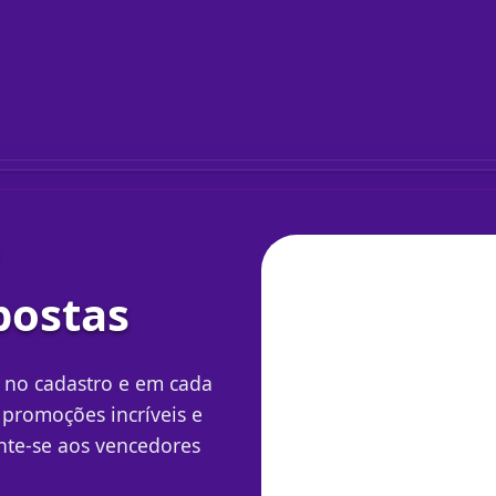
postas
 no cadastro e em cada
 promoções incríveis e
unte-se aos vencedores