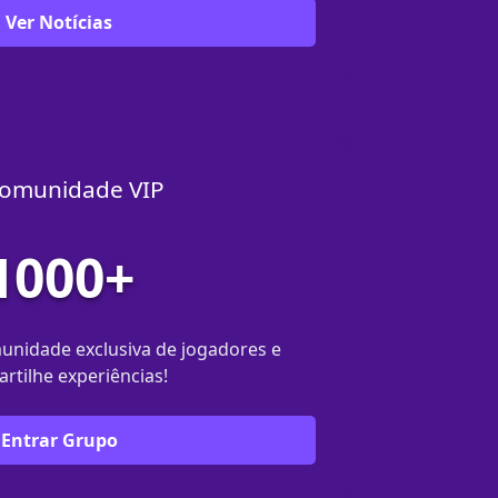
Ver Notícias
Comunidade VIP
1000+
unidade exclusiva de jogadores e
rtilhe experiências!
Entrar Grupo