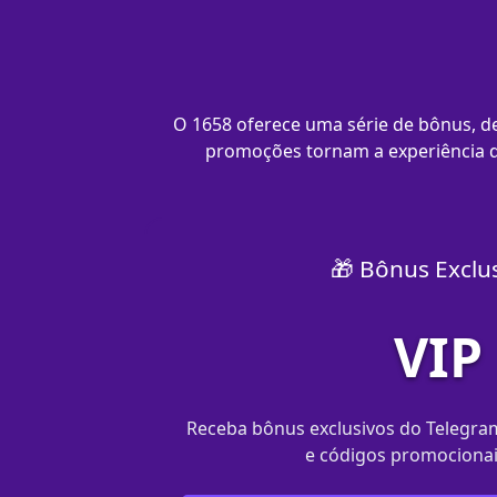
O 1658 oferece uma série de bônus, de
promoções tornam a experiência d
🎁 Bônus Exclu
VIP
Receba bônus exclusivos do Telegra
e códigos promocionai