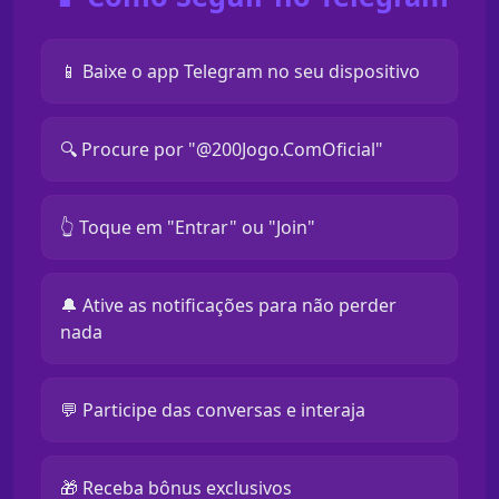
📱 Baixe o app Telegram no seu dispositivo
🔍 Procure por "@200Jogo.ComOficial"
👆 Toque em "Entrar" ou "Join"
🔔 Ative as notificações para não perder
nada
💬 Participe das conversas e interaja
🎁 Receba bônus exclusivos