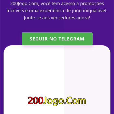
200Jogo.Com, você tem acesso a promoções
incríveis e uma experiência de jogo inigualável.
Junte-se aos vencedores agora!
SEGUIR NO TELEGRAM