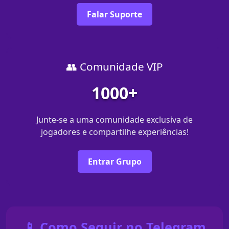
Falar Suporte
👥 Comunidade VIP
1000+
Junte-se a uma comunidade exclusiva de
jogadores e compartilhe experiências!
Entrar Grupo
📱 Como Seguir no Telegram