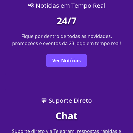
📢 Notícias em Tempo Real
24/7
Fique por dentro de todas as novidades,
promoções e eventos da 23 Jogo em tempo real!
Ver Notícias
💬 Suporte Direto
Chat
Suporte direto via Telegram, respostas rápidas e