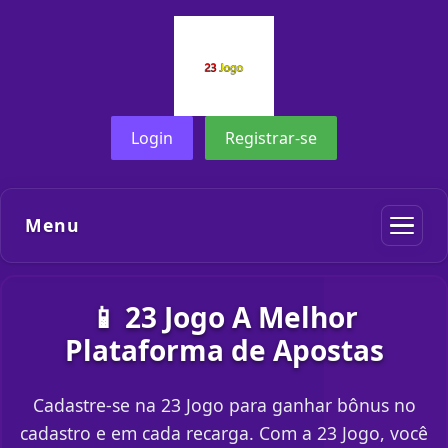
Login
Registrar-se
Menu
📱 23 Jogo A Melhor
Plataforma de Apostas
Cadastre-se na 23 Jogo para ganhar bônus no
cadastro e em cada recarga. Com a 23 Jogo, você