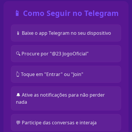
📱 Como Seguir no Telegram
📱 Baixe o app Telegram no seu dispositivo
🔍 Procure por "@23 JogoOficial"
👆 Toque em "Entrar" ou "Join"
🔔 Ative as notificações para não perder
nada
💬 Participe das conversas e interaja