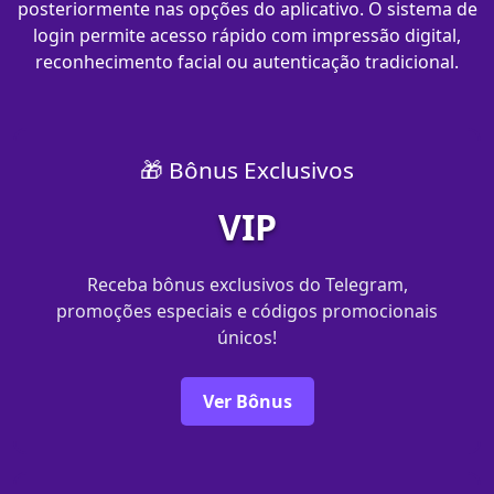
posteriormente nas opções do aplicativo. O sistema de
login permite acesso rápido com impressão digital,
reconhecimento facial ou autenticação tradicional.
🎁 Bônus Exclusivos
VIP
Receba bônus exclusivos do Telegram,
promoções especiais e códigos promocionais
únicos!
Ver Bônus