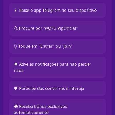
📱 Baixe o app Telegram no seu dispositivo
🔍 Procure por "@27G VipOficial"
👆 Toque em "Entrar" ou "Join"
🔔 Ative as notificações para não perder
nada
💬 Participe das conversas e interaja
🎁 Receba bônus exclusivos
automaticamente