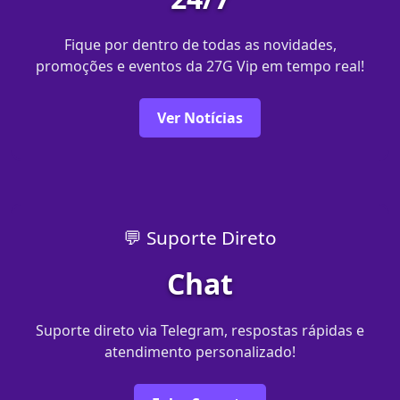
Fique por dentro de todas as novidades,
promoções e eventos da 27G Vip em tempo real!
Ver Notícias
💬 Suporte Direto
Chat
Suporte direto via Telegram, respostas rápidas e
atendimento personalizado!