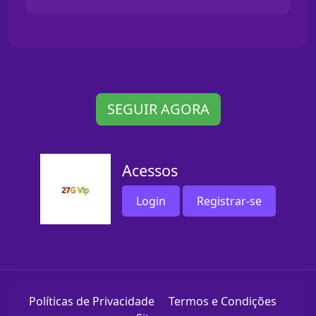
SEGUIR AGORA
Acessos
Login
Registrar-se
Políticas de Privacidade
Termos e Condições