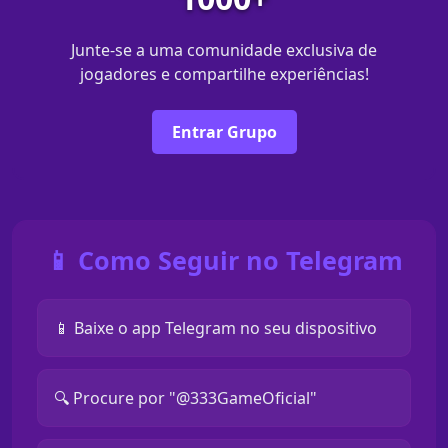
Junte-se a uma comunidade exclusiva de
jogadores e compartilhe experiências!
Entrar Grupo
📱 Como Seguir no Telegram
📱 Baixe o app Telegram no seu dispositivo
🔍 Procure por "@333GameOficial"