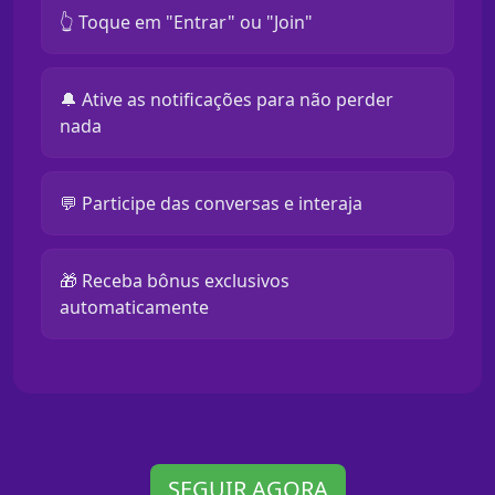
👆 Toque em "Entrar" ou "Join"
🔔 Ative as notificações para não perder
nada
💬 Participe das conversas e interaja
🎁 Receba bônus exclusivos
automaticamente
SEGUIR AGORA