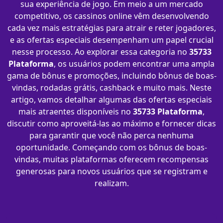
sua experiência de jogo. Em meio a um mercado
competitivo, os cassinos online vêm desenvolvendo
cada vez mais estratégias para atrair e reter jogadores,
e as ofertas especiais desempenham um papel crucial
nesse processo. Ao explorar essa categoria no
35733
Plataforma
, os usuários podem encontrar uma ampla
gama de bônus e promoções, incluindo bônus de boas-
vindas, rodadas grátis, cashback e muito mais. Neste
artigo, vamos detalhar algumas das ofertas especiais
mais atraentes disponíveis no
35733 Plataforma
,
discutir como aproveitá-las ao máximo e fornecer dicas
para garantir que você não perca nenhuma
oportunidade. Começando com os bônus de boas-
vindas, muitas plataformas oferecem recompensas
generosas para novos usuários que se registram e
realizam.