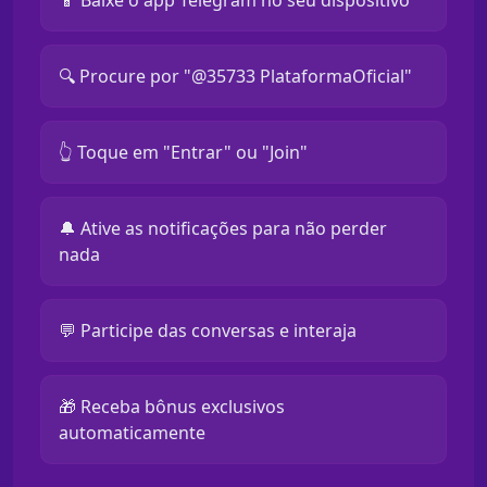
📱 Baixe o app Telegram no seu dispositivo
🔍 Procure por "@35733 PlataformaOficial"
👆 Toque em "Entrar" ou "Join"
🔔 Ative as notificações para não perder
nada
💬 Participe das conversas e interaja
🎁 Receba bônus exclusivos
automaticamente