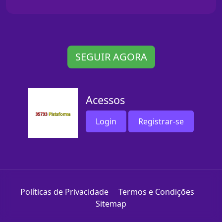
SEGUIR AGORA
Acessos
Login
Registrar-se
Políticas de Privacidade
Termos e Condições
Sitemap