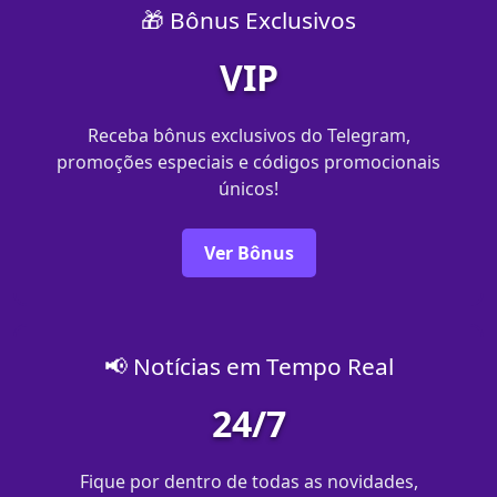
🎁 Bônus Exclusivos
VIP
Receba bônus exclusivos do Telegram,
promoções especiais e códigos promocionais
únicos!
Ver Bônus
📢 Notícias em Tempo Real
24/7
Fique por dentro de todas as novidades,