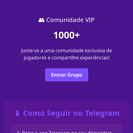
👥 Comunidade VIP
1000+
Junte-se a uma comunidade exclusiva de
jogadores e compartilhe experiências!
Entrar Grupo
📱 Como Seguir no Telegram