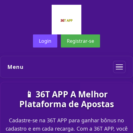
Login
Registrar-se
Menu
📱 36T APP A Melhor
Plataforma de Apostas
Cadastre-se na 36T APP para ganhar bônus no
cadastro e em cada recarga. Com a 36T APP, você