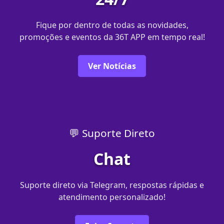
Fique por dentro de todas as novidades,
promoções e eventos da 36T APP em tempo real!
Ver Notícias
💬 Suporte Direto
Chat
Suporte direto via Telegram, respostas rápidas e
atendimento personalizado!