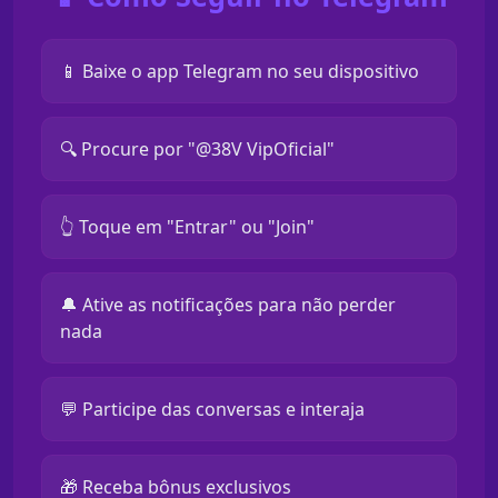
📱 Baixe o app Telegram no seu dispositivo
🔍 Procure por "@38V VipOficial"
👆 Toque em "Entrar" ou "Join"
🔔 Ative as notificações para não perder
nada
💬 Participe das conversas e interaja
🎁 Receba bônus exclusivos