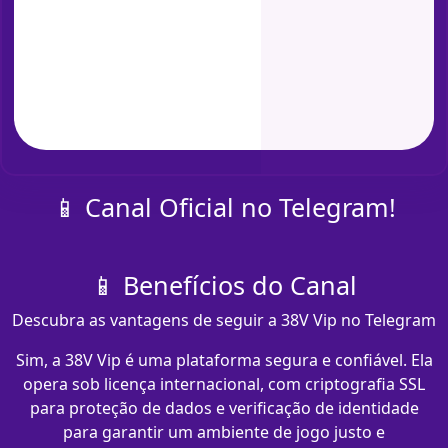
📱 Canal Oficial no Telegram!
📱 Benefícios do Canal
Descubra as vantagens de seguir a 38V Vip no Telegram
Sim, a 38V Vip é uma plataforma segura e confiável. Ela
opera sob licença internacional, com criptografia SSL
para proteção de dados e verificação de identidade
para garantir um ambiente de jogo justo e