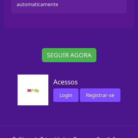
automaticamente
SEGUIR AGORA
Acessos
Login
Registrar-se