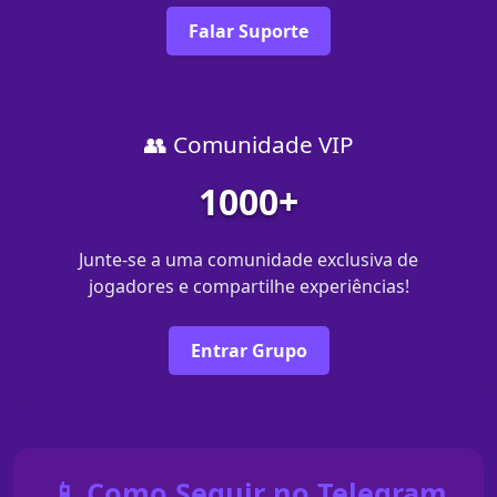
Falar Suporte
👥 Comunidade VIP
1000+
Junte-se a uma comunidade exclusiva de
jogadores e compartilhe experiências!
Entrar Grupo
📱 Como Seguir no Telegram