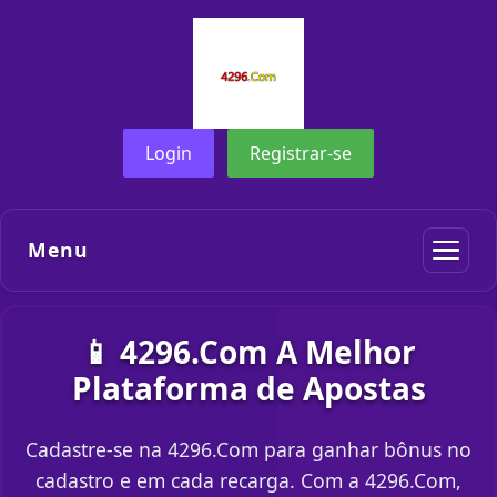
Login
Registrar-se
Menu
📱 4296.Com A Melhor
Plataforma de Apostas
Cadastre-se na 4296.Com para ganhar bônus no
cadastro e em cada recarga. Com a 4296.Com,