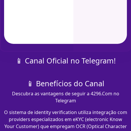
📱 Canal Oficial no Telegram!
📱 Benefícios do Canal
Descubra as vantagens de seguir a 4296.Com no
Telegram
O sistema de identity verification utiliza integração com
providers especializados em eKYC (electronic Know
Your Customer) que empregam OCR (Optical Character