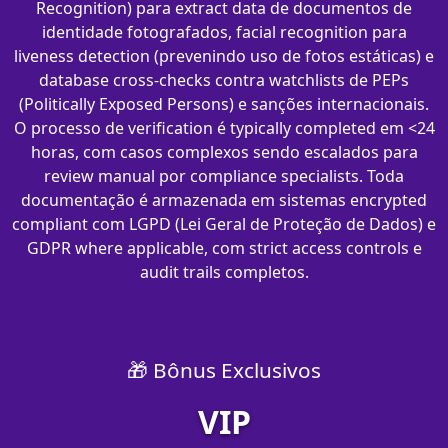
Recognition) para extract data de documentos de
identidade fotografados, facial recognition para
liveness detection (prevenindo uso de fotos estáticas) e
database cross-checks contra watchlists de PEPs
(Politically Exposed Persons) e sanções internacionais.
O processo de verification é typically completed em <24
horas, com casos complexos sendo escalados para
review manual por compliance specialists. Toda
documentação é armazenada em sistemas encrypted
compliant com LGPD (Lei Geral de Proteção de Dados) e
GDPR where applicable, com strict access controls e
audit trails completos.
🎁 Bônus Exclusivos
VIP