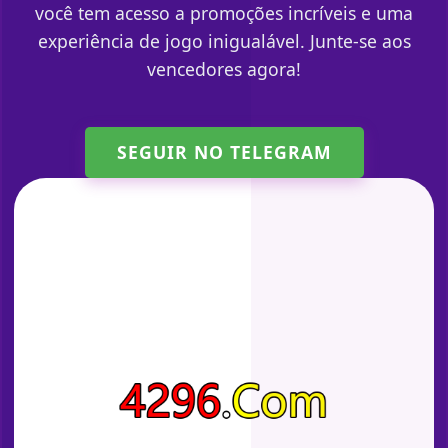
você tem acesso a promoções incríveis e uma
experiência de jogo inigualável. Junte-se aos
vencedores agora!
SEGUIR NO TELEGRAM