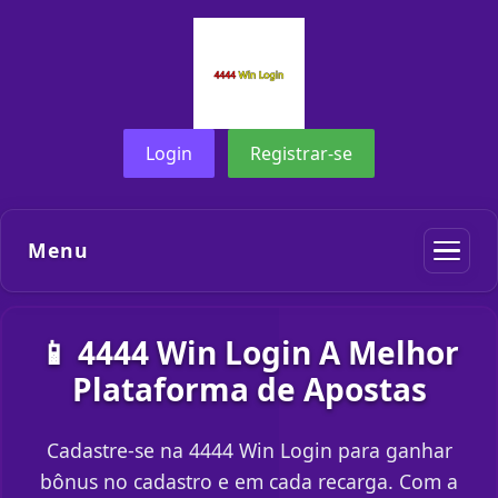
Login
Registrar-se
Menu
📱 4444 Win Login A Melhor
Plataforma de Apostas
Cadastre-se na 4444 Win Login para ganhar
bônus no cadastro e em cada recarga. Com a