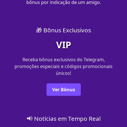
bônus por indicação de um amigo.
🎁 Bônus Exclusivos
VIP
Receba bônus exclusivos do Telegram,
promoções especiais e códigos promocionais
únicos!
Ver Bônus
📢 Notícias em Tempo Real