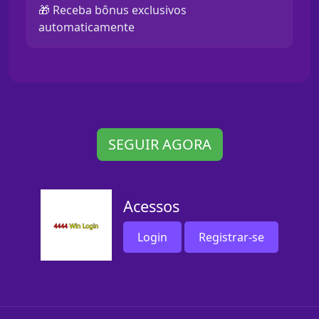
🎁 Receba bônus exclusivos
automaticamente
SEGUIR AGORA
Acessos
Login
Registrar-se