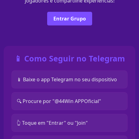
jogadores e compartilhe experiências!
Entrar Grupo
📱 Como Seguir no Telegram
📱 Baixe o app Telegram no seu dispositivo
🔍 Procure por "@44Win APPOficial"
👆 Toque em "Entrar" ou "Join"