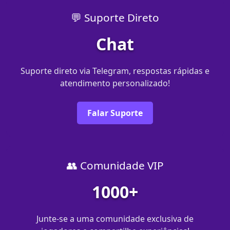
💬 Suporte Direto
Chat
Suporte direto via Telegram, respostas rápidas e
atendimento personalizado!
Falar Suporte
👥 Comunidade VIP
1000+
Junte-se a uma comunidade exclusiva de