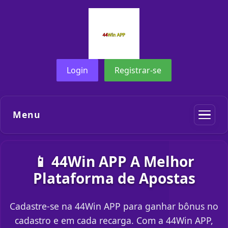
Login
Registrar-se
Menu
📱 44Win APP A Melhor
Plataforma de Apostas
Cadastre-se na 44Win APP para ganhar bônus no
cadastro e em cada recarga. Com a 44Win APP,