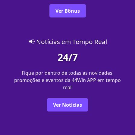
Ver Bônus
📢 Notícias em Tempo Real
24/7
Fique por dentro de todas as novidades,
promoções e eventos da 44Win APP em tempo
real!
Ver Notícias