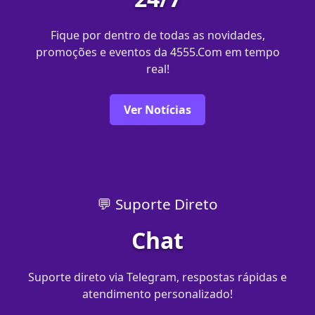
Fique por dentro de todas as novidades,
promoções e eventos da 4555.Com em tempo
real!
Ver Notícias
💬 Suporte Direto
Chat
Suporte direto via Telegram, respostas rápidas e
atendimento personalizado!