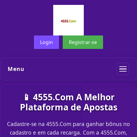
Login
Registrar-se
Menu
📱 4555.Com A Melhor
Plataforma de Apostas
Cadastre-se na 4555.Com para ganhar bônus no
cadastro e em cada recarga. Com a 4555.Com,