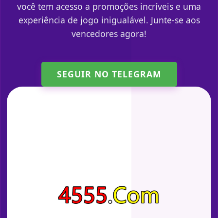
você tem acesso a promoções incríveis e uma
experiência de jogo inigualável. Junte-se aos
vencedores agora!
SEGUIR NO TELEGRAM