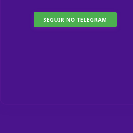
SEGUIR NO TELEGRAM