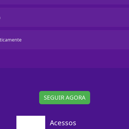
a
aticamente
SEGUIR AGORA
Acessos