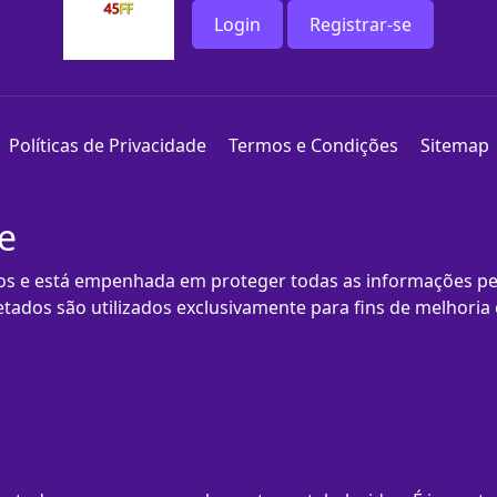
Login
Registrar-se
Políticas de Privacidade
Termos e Condições
Sitemap
de
rios e está empenhada em proteger todas as informações p
tados são utilizados exclusivamente para fins de melhoria