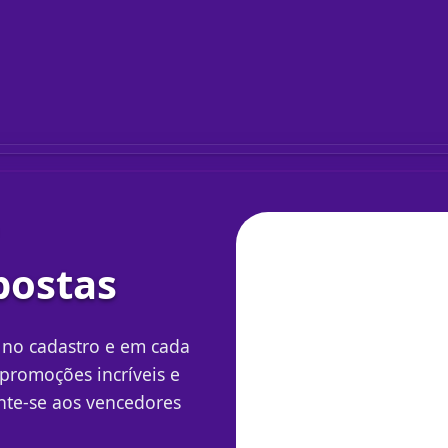
postas
 no cadastro e em cada
 promoções incríveis e
unte-se aos vencedores