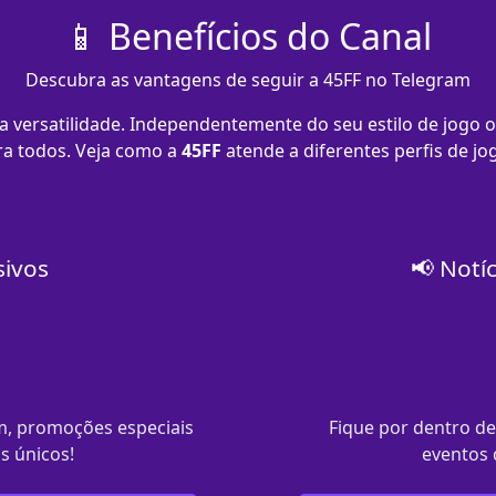
📱 Benefícios do Canal
Descubra as vantagens de seguir a 45FF no Telegram
a versatilidade. Independentemente do seu estilo de jogo o
ra todos. Veja como a
45FF
atende a diferentes perfis de jo
sivos
📢 Notí
m, promoções especiais
Fique por dentro d
s únicos!
eventos 