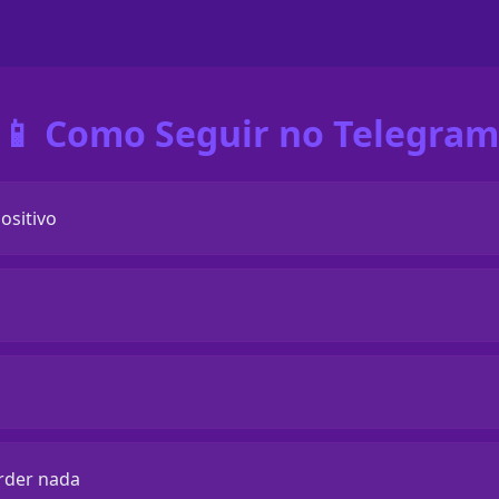
📱 Como Seguir no Telegram
ositivo
erder nada