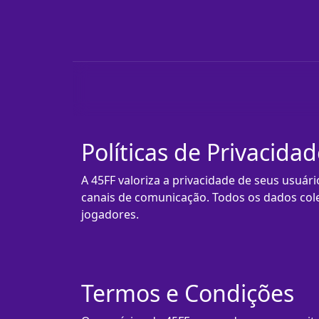
Políticas de Privacida
A 45FF valoriza a privacidade de seus usuá
canais de comunicação. Todos os dados cole
jogadores.
Termos e Condições