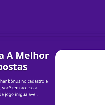
ma A Melhor
postas
nhar bônus no cadastro e
, você tem acesso a
e jogo inigualável.