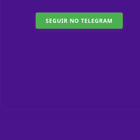
SEGUIR NO TELEGRAM