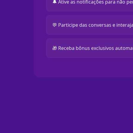
🔔 Ative as notificações para não p
💬 Participe das conversas e interaj
🎁 Receba bônus exclusivos autom