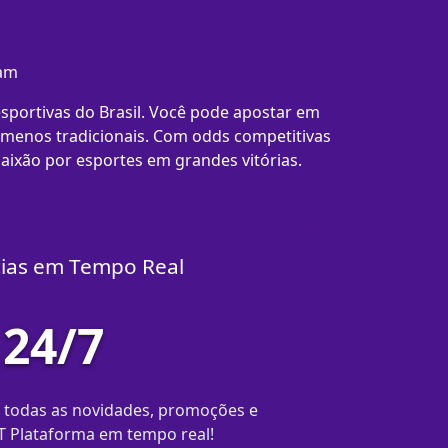
ram
portivas do Brasil. Você pode apostar em
s menos tradicionais. Com odds competitivas
ixão por esportes em grandes vitórias.
cias em Tempo Real
24/7
e todas as novidades, promoções e
T Plataforma em tempo real!