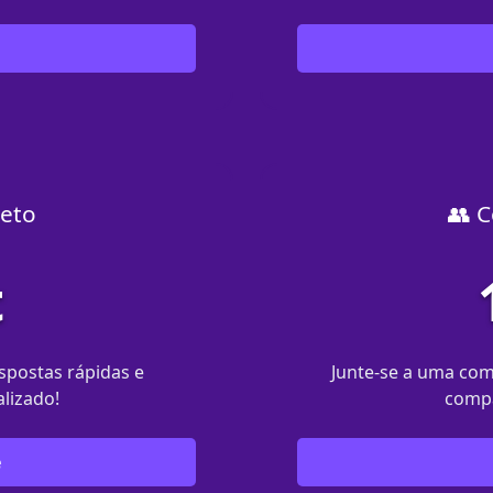
reto
👥 
t
espostas rápidas e
Junte-se a uma com
lizado!
compa
e