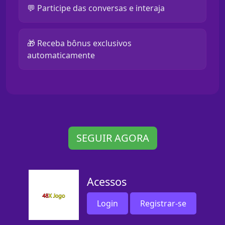
💬 Participe das conversas e interaja
🎁 Receba bônus exclusivos
automaticamente
SEGUIR AGORA
Acessos
Login
Registrar-se