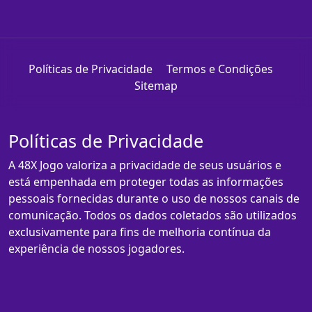
Políticas de Privacidade
Termos e Condições
Sitemap
Políticas de Privacidade
A 48X Jogo valoriza a privacidade de seus usuários e
está empenhada em proteger todas as informações
pessoais fornecidas durante o uso de nossos canais de
comunicação. Todos os dados coletados são utilizados
exclusivamente para fins de melhoria contínua da
experiência de nossos jogadores.