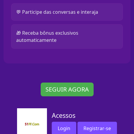
💬 Participe das conversas e interaja
🎁 Receba bônus exclusivos
automaticamente
SEGUIR AGORA
Acessos
Login
Registrar-se