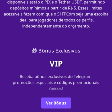
disponíveis estão o PIX e o Tether USDT, permitindo
depósitos mínimos a partir de R$ 5. Esses limites
acessíveis fazem com que o 51FF.Com seja uma escolha
ideal para jogadores de todos os perfis,
independentemente do orçamento.
🎁 Bônus Exclusivos
VIP
Receba bônus exclusivos do Telegram,
promoções especiais e códigos promocionais
únicos!
Ver Bônus