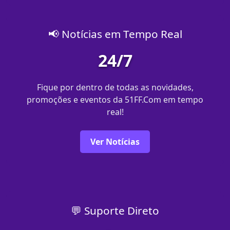
📢 Notícias em Tempo Real
24/7
Fique por dentro de todas as novidades,
promoções e eventos da 51FF.Com em tempo
real!
Ver Notícias
💬 Suporte Direto