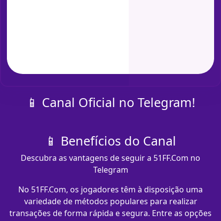
📱 Canal Oficial no Telegram!
📱 Benefícios do Canal
Descubra as vantagens de seguir a 51FF.Com no
Telegram
No 51FF.Com, os jogadores têm à disposição uma
variedade de métodos populares para realizar
transações de forma rápida e segura. Entre as opções