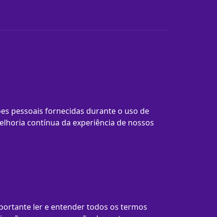
es pessoais fornecidas durante o uso de
elhoria contínua da experiência de nossos
portante ler e entender todos os termos