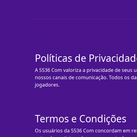
Políticas de Privacida
A 5536 Com valoriza a privacidade de seus
nossos canais de comunicação. Todos os dad
jogadores.
Termos e Condições
Os usuários da 5536 Com concordam em resp