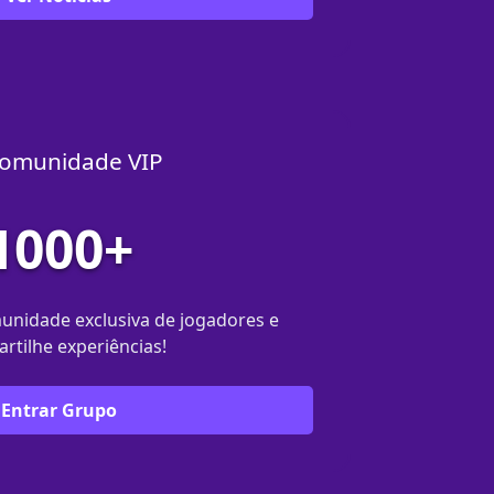
Comunidade VIP
1000+
unidade exclusiva de jogadores e
rtilhe experiências!
Entrar Grupo