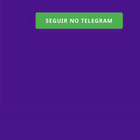
SEGUIR NO TELEGRAM