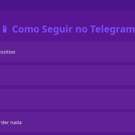
📱 Como Seguir no Telegram
ositivo
erder nada