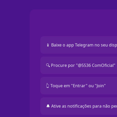
📱 Baixe o app Telegram no seu disp
🔍 Procure por "@5536 ComOficial"
👆 Toque em "Entrar" ou "Join"
🔔 Ative as notificações para não p