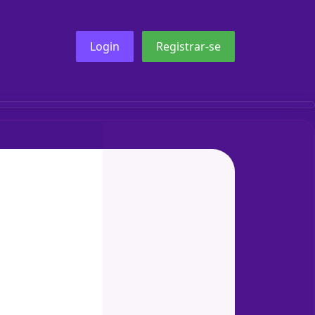
Login
Registrar-se