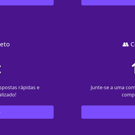
reto
👥 
t
espostas rápidas e
Junte-se a uma com
lizado!
compa
e