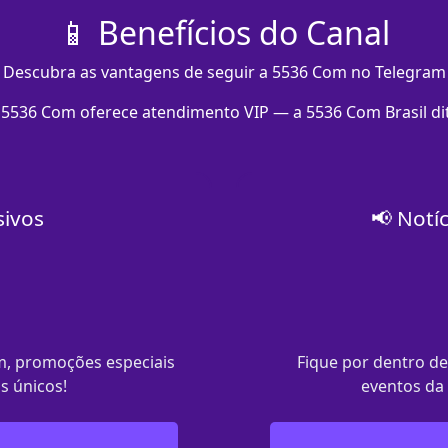
📱 Benefícios do Canal
Descubra as vantagens de seguir a 5536 Com no Telegram
5536 Com oferece atendimento VIP — a 5536 Com Brasil dita
sivos
📢 Notí
m, promoções especiais
Fique por dentro d
s únicos!
eventos da