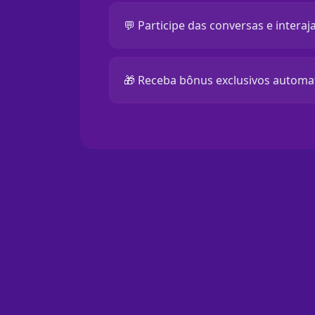
💬 Participe das conversas e interaj
🎁 Receba bônus exclusivos autom