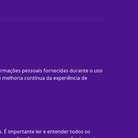
formações pessoais fornecidas durante o uso
e melhoria contínua da experiência de
. É importante ler e entender todos os