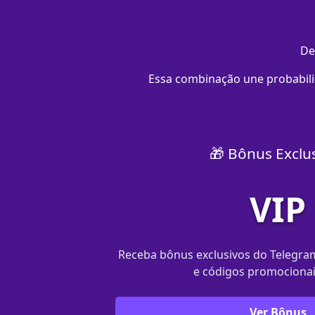
De
Essa combinação une probabilid
🎁 Bônus Exclu
VIP
Receba bônus exclusivos do Telegra
e códigos promocionai
Ver Bônus