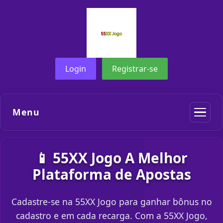
Login
Registrar-se
Menu
📱 55XX Jogo A Melhor
Plataforma de Apostas
Cadastre-se na 55XX Jogo para ganhar bônus no
cadastro e em cada recarga. Com a 55XX Jogo,