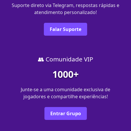
Suporte direto via Telegram, respostas rápidas e
atendimento personalizado!
Falar Suporte
👥 Comunidade VIP
1000+
Junte-se a uma comunidade exclusiva de
jogadores e compartilhe experiências!
Entrar Grupo