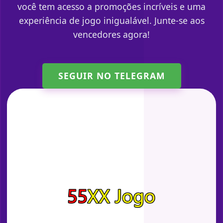
você tem acesso a promoções incríveis e uma
experiência de jogo inigualável. Junte-se aos
vencedores agora!
SEGUIR NO TELEGRAM