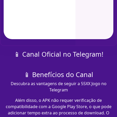
📱 Canal Oficial no Telegram!
📱 Benefícios do Canal
Descubra as vantagens de seguir a 55XX Jogo no
Telegram
Além disso, o APK não requer verificação de
compatibilidade com a Google Play Store, o que pode
adicionar tempo extra ao processo de download. O