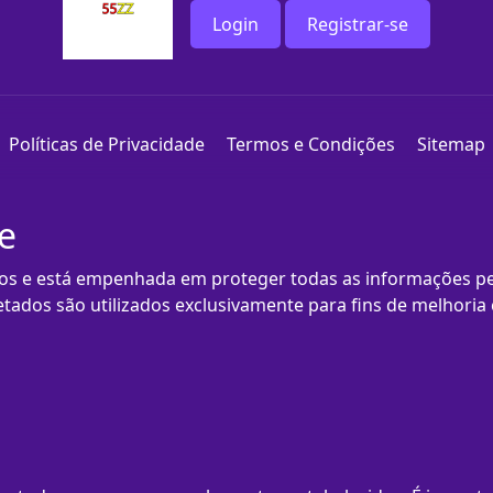
Login
Registrar-se
Políticas de Privacidade
Termos e Condições
Sitemap
de
rios e está empenhada em proteger todas as informações p
tados são utilizados exclusivamente para fins de melhoria