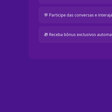
💬 Participe das conversas e interaj
🎁 Receba bônus exclusivos autom