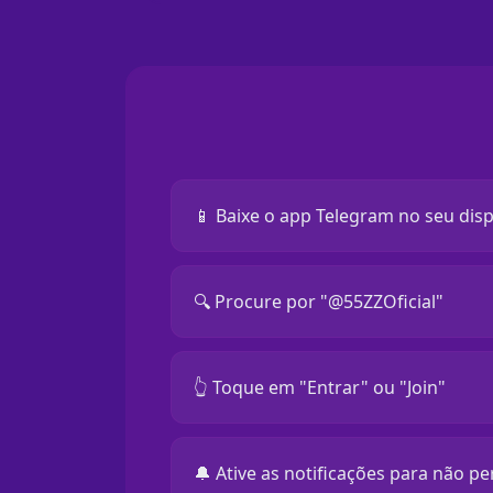
📱 Baixe o app Telegram no seu disp
🔍 Procure por "@55ZZOficial"
👆 Toque em "Entrar" ou "Join"
🔔 Ative as notificações para não p