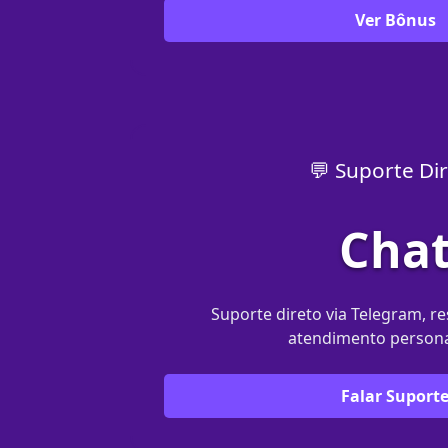
Ver Bônus
💬 Suporte Di
Cha
Suporte direto via Telegram, r
atendimento persona
Falar Suport