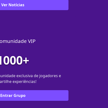
Ver Notícias
Comunidade VIP
1000+
unidade exclusiva de jogadores e
rtilhe experiências!
Entrar Grupo