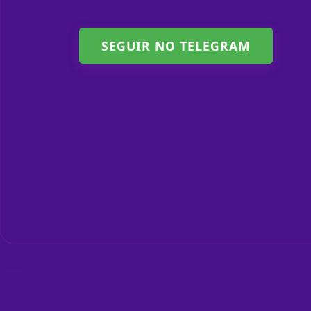
SEGUIR NO TELEGRAM