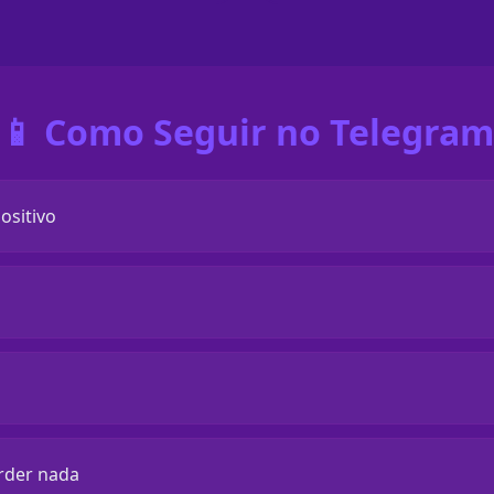
📱 Como Seguir no Telegram
ositivo
erder nada