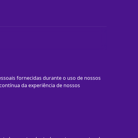
essoais fornecidas durante o uso de nossos
 contínua da experiência de nossos