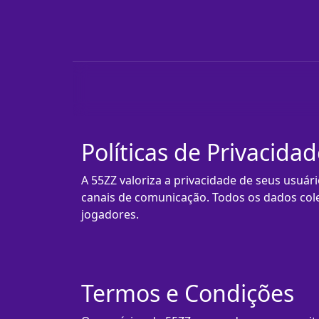
Políticas de Privacida
A 55ZZ valoriza a privacidade de seus usuá
canais de comunicação. Todos os dados cole
jogadores.
Termos e Condições