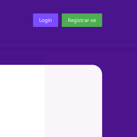
Login
Registrar-se