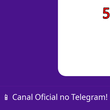
📱 Canal Oficial no Telegram!