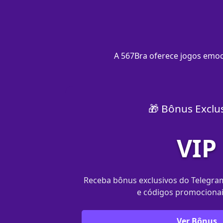
A 567Bra oferece jogos emo
🎁 Bônus Exclu
VIP
Receba bônus exclusivos do Telegra
e códigos promocionai
Ver Bônus