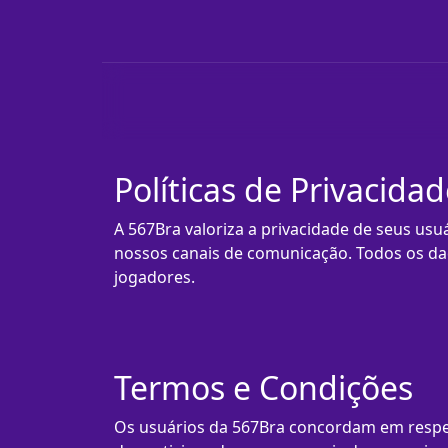
Políticas de Privacida
A 567Bra valoriza a privacidade de seus us
nossos canais de comunicação. Todos os dad
jogadores.
Termos e Condições
Os usuários da 567Bra concordam em respeit