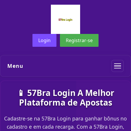
Login
Registrar-se
Menu
📱 57Bra Login A Melhor
Plataforma de Apostas
Cadastre-se na 57Bra Login para ganhar bônus no
cadastro e em cada recarga. Com a 57Bra Login,