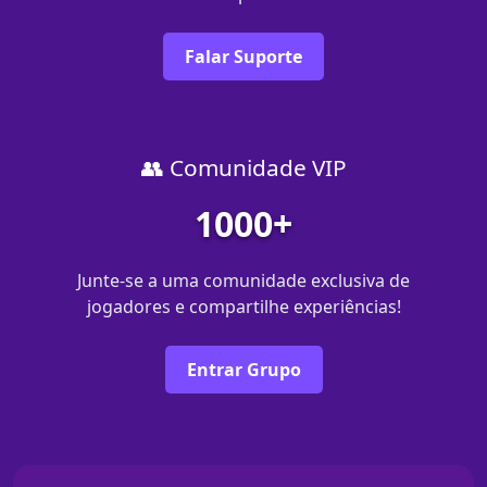
Falar Suporte
👥 Comunidade VIP
1000+
Junte-se a uma comunidade exclusiva de
jogadores e compartilhe experiências!
Entrar Grupo