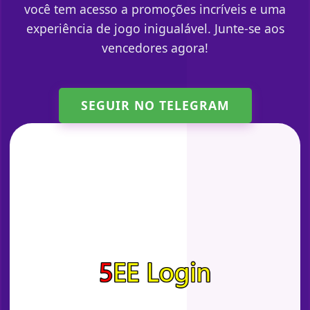
você tem acesso a promoções incríveis e uma
experiência de jogo inigualável. Junte-se aos
vencedores agora!
SEGUIR NO TELEGRAM