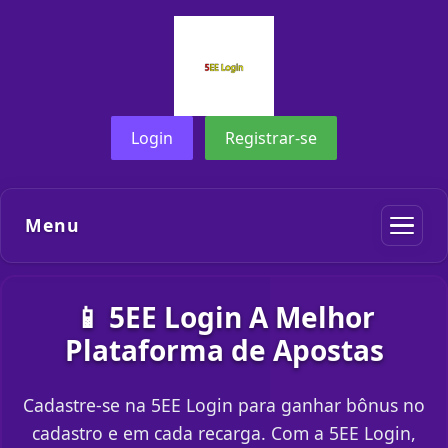
Login
Registrar-se
Menu
📱 5EE Login A Melhor
Plataforma de Apostas
Cadastre-se na 5EE Login para ganhar bônus no
cadastro e em cada recarga. Com a 5EE Login,