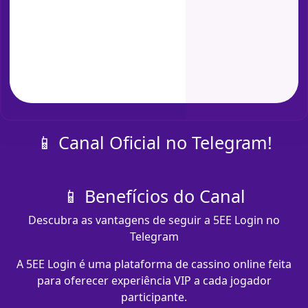
📱 Canal Oficial no Telegram!
📱 Benefícios do Canal
Descubra as vantagens de seguir a 5EE Login no
Telegram
A 5EE Login é uma plataforma de cassino online feita
para oferecer experiência VIP a cada jogador
participante.