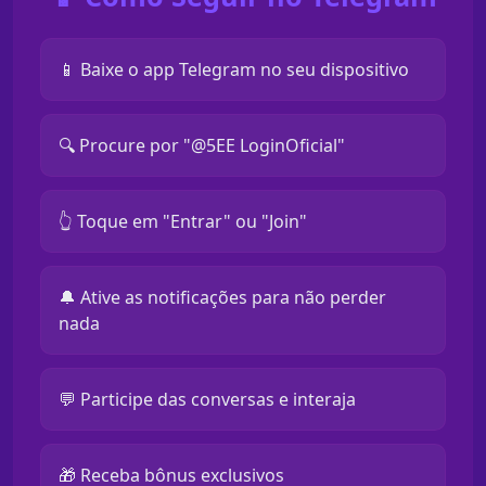
📱 Baixe o app Telegram no seu dispositivo
🔍 Procure por "@5EE LoginOficial"
👆 Toque em "Entrar" ou "Join"
🔔 Ative as notificações para não perder
nada
💬 Participe das conversas e interaja
🎁 Receba bônus exclusivos