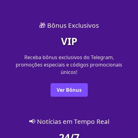
🎁 Bônus Exclusivos
VIP
Receba bônus exclusivos do Telegram,
promoções especiais e códigos promocionais
únicos!
Ver Bônus
📢 Notícias em Tempo Real
24/7