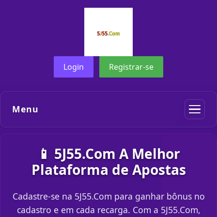
Login
Registrar-se
Menu
📱 5J55.Com A Melhor
Plataforma de Apostas
Cadastre-se na 5J55.Com para ganhar bônus no
cadastro e em cada recarga. Com a 5J55.Com,