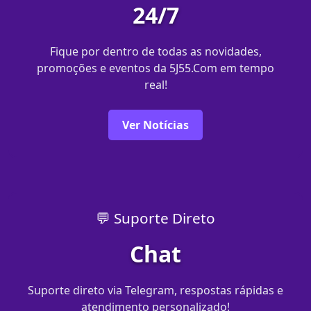
24/7
Fique por dentro de todas as novidades,
promoções e eventos da 5J55.Com em tempo
real!
Ver Notícias
💬 Suporte Direto
Chat
Suporte direto via Telegram, respostas rápidas e
atendimento personalizado!