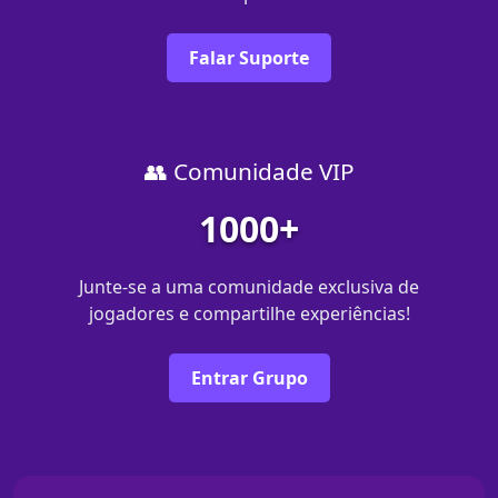
Falar Suporte
👥 Comunidade VIP
1000+
Junte-se a uma comunidade exclusiva de
jogadores e compartilhe experiências!
Entrar Grupo