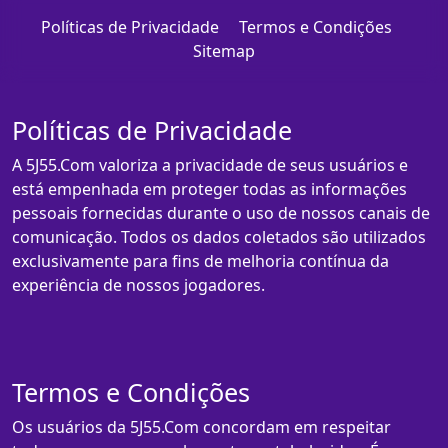
Políticas de Privacidade
Termos e Condições
Sitemap
Políticas de Privacidade
A 5J55.Com valoriza a privacidade de seus usuários e
está empenhada em proteger todas as informações
pessoais fornecidas durante o uso de nossos canais de
comunicação. Todos os dados coletados são utilizados
exclusivamente para fins de melhoria contínua da
experiência de nossos jogadores.
Termos e Condições
Os usuários da 5J55.Com concordam em respeitar