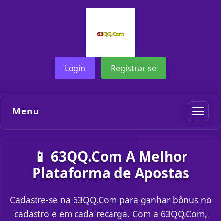
Login
Registrar-se
Menu
📱 63QQ.Com A Melhor
Plataforma de Apostas
Cadastre-se na 63QQ.Com para ganhar bônus no
cadastro e em cada recarga. Com a 63QQ.Com,