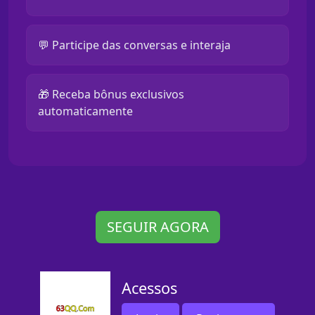
💬 Participe das conversas e interaja
🎁 Receba bônus exclusivos
automaticamente
SEGUIR AGORA
Acessos