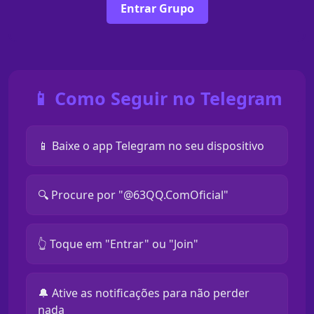
Entrar Grupo
📱 Como Seguir no Telegram
📱 Baixe o app Telegram no seu dispositivo
🔍 Procure por "@63QQ.ComOficial"
👆 Toque em "Entrar" ou "Join"
🔔 Ative as notificações para não perder
nada