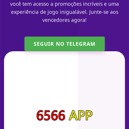
você tem acesso a promoções incríveis e uma
experiência de jogo inigualável. Junte-se aos
vencedores agora!
SEGUIR NO TELEGRAM