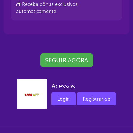
🎁 Receba bônus exclusivos
automaticamente
SEGUIR AGORA
Acessos
Login
Registrar-se