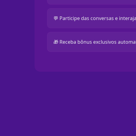
💬 Participe das conversas e interaj
🎁 Receba bônus exclusivos autom