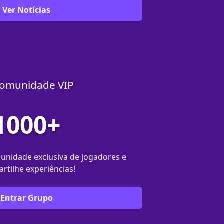
Ver Notícias
Comunidade VIP
1000+
unidade exclusiva de jogadores e
rtilhe experiências!
Entrar Grupo