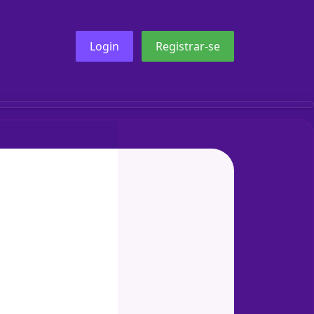
Login
Registrar-se