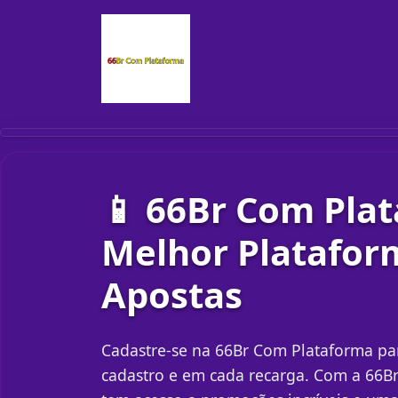
📱 66Br Com Pla
Melhor Platafor
Apostas
Cadastre-se na 66Br Com Plataforma p
cadastro e em cada recarga. Com a 66B