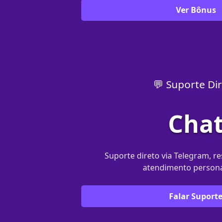
Ver Bônus
💬 Suporte Di
Cha
Suporte direto via Telegram, r
atendimento persona
Falar Suport