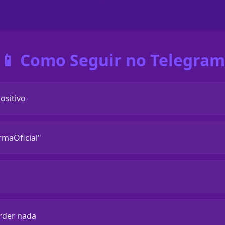
📱 Como Seguir no Telegram
ositivo
rmaOficial"
erder nada