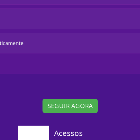
a
aticamente
SEGUIR AGORA
Acessos