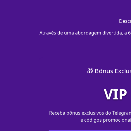
Descu
Através de uma abordagem divertida, a 
🎁 Bônus Exclu
VIP
Receba bônus exclusivos do Telegra
e códigos promocionai