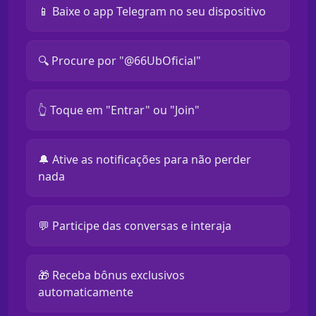
📱 Baixe o app Telegram no seu dispositivo
🔍 Procure por "@66UbOficial"
👆 Toque em "Entrar" ou "Join"
🔔 Ative as notificações para não perder
nada
💬 Participe das conversas e interaja
🎁 Receba bônus exclusivos
automaticamente