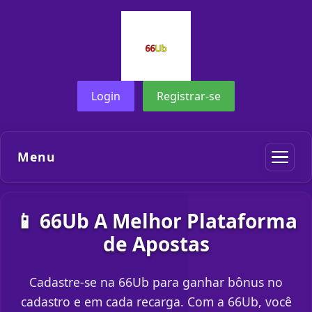
Login
Registrar-se
Menu
📱 66Ub A Melhor Plataforma
de Apostas
Cadastre-se na 66Ub para ganhar bônus no
cadastro e em cada recarga. Com a 66Ub, você