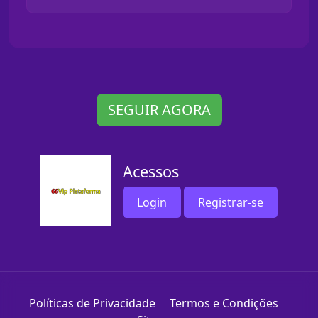
SEGUIR AGORA
Acessos
Login
Registrar-se
Políticas de Privacidade
Termos e Condições