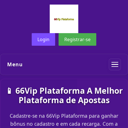
Login
Registrar-se
Menu
📱 66Vip Plataforma A Melhor
Plataforma de Apostas
Cadastre-se na 66Vip Plataforma para ganhar
bônus no cadastro e em cada recarga. Com a