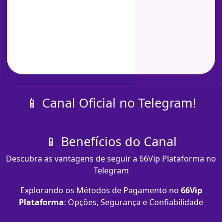
📱 Canal Oficial no Telegram!
📱 Benefícios do Canal
Descubra as vantagens de seguir a 66Vip Plataforma no
Telegram
Explorando os Métodos de Pagamento no
66Vip
Plataforma
: Opções, Segurança e Confiabilidade