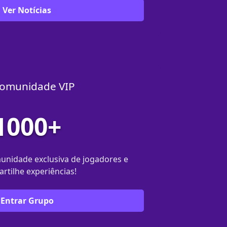
Ver Notícias
Comunidade VIP
1000+
unidade exclusiva de jogadores e
rtilhe experiências!
Entrar Grupo