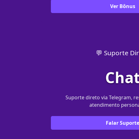
Ver Bônus
💬 Suporte Di
Cha
Suporte direto via Telegram, r
atendimento persona
Falar Suport