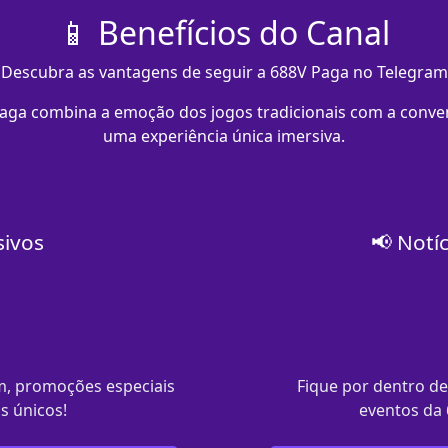
📱 Benefícios do Canal
Descubra as vantagens de seguir a 688V Paga no Telegram
Paga combina a emoção dos jogos tradicionais com a conve
uma experiência única imersiva.
sivos
📢 Notí
m, promoções especiais
Fique por dentro d
s únicos!
eventos da