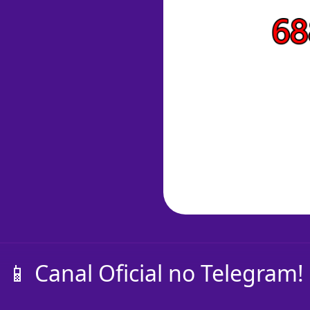
📱 Canal Oficial no Telegram!