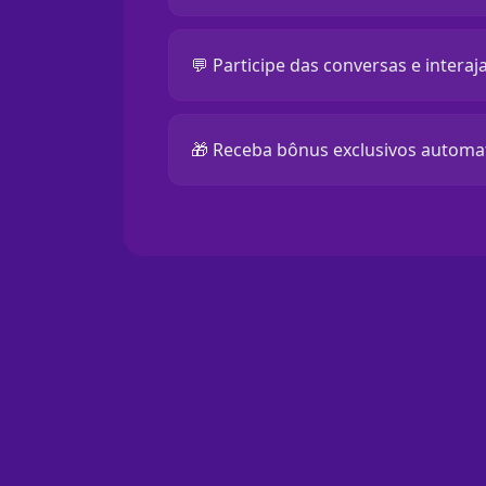
💬 Participe das conversas e interaj
🎁 Receba bônus exclusivos autom