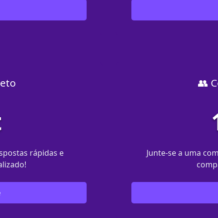
reto
👥 
t
espostas rápidas e
Junte-se a uma com
lizado!
compa
e