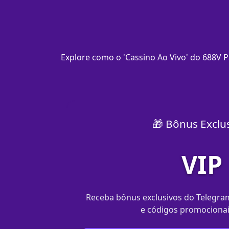
Explore como o 'Cassino Ao Vivo' do 688V 
🎁 Bônus Exclu
VIP
Receba bônus exclusivos do Telegra
e códigos promocionai