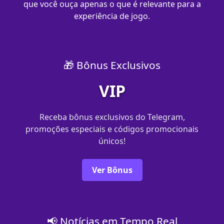
que você ouça apenas o que é relevante para a
experiência de jogo.
🎁 Bônus Exclusivos
VIP
Receba bônus exclusivos do Telegram,
promoções especiais e códigos promocionais
únicos!
Ver Bônus
📢 Notícias em Tempo Real