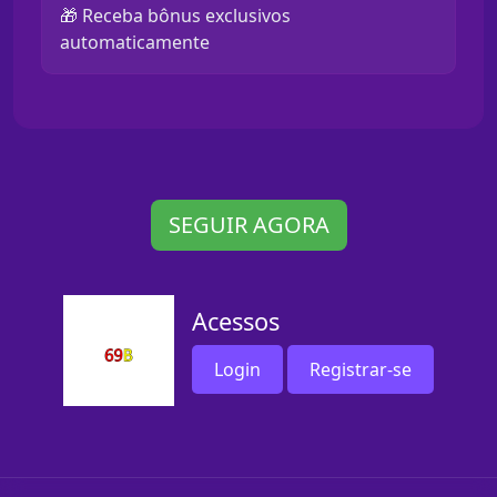
🎁 Receba bônus exclusivos
automaticamente
SEGUIR AGORA
Acessos
Login
Registrar-se