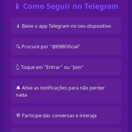
📱 Como Seguir no Telegram
📱 Baixe o app Telegram no seu dispositivo
🔍 Procure por "@69BOficial"
👆 Toque em "Entrar" ou "Join"
🔔 Ative as notificações para não perder
nada
💬 Participe das conversas e interaja