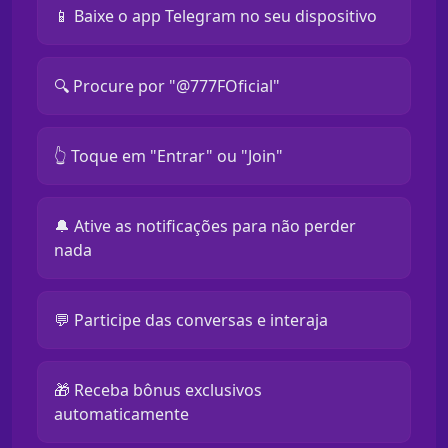
📱 Baixe o app Telegram no seu dispositivo
🔍 Procure por "@777FOficial"
👆 Toque em "Entrar" ou "Join"
🔔 Ative as notificações para não perder
nada
💬 Participe das conversas e interaja
🎁 Receba bônus exclusivos
automaticamente