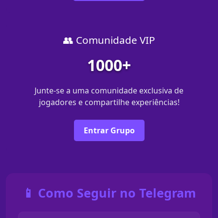
👥 Comunidade VIP
1000+
Junte-se a uma comunidade exclusiva de
jogadores e compartilhe experiências!
Entrar Grupo
📱 Como Seguir no Telegram