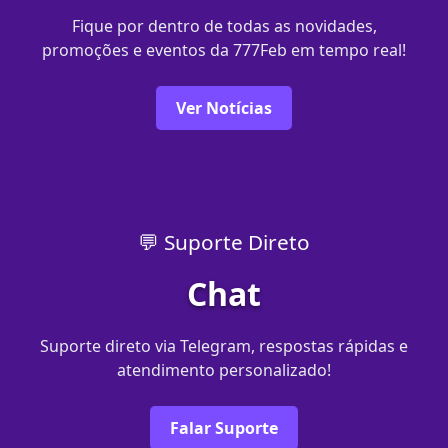
Fique por dentro de todas as novidades,
promoções e eventos da 777Feb em tempo real!
Ver Notícias
💬 Suporte Direto
Chat
Suporte direto via Telegram, respostas rápidas e
atendimento personalizado!
Falar Suporte