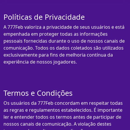
Políticas de Privacidade
A 777Feb valoriza a privacidade de seus usuários e está
empenhada em proteger todas as informações
pessoais fornecidas durante o uso de nossos canais de
comunicação. Todos os dados coletados são utilizados
exclusivamente para fins de melhoria contínua da
experiência de nossos jogadores.
Termos e Condições
Os usuários da 777Feb concordam em respeitar todas
as regras e regulamentos estabelecidos. É importante
ler e entender todos os termos antes de participar de
nossos canais de comunicação. A violação destes