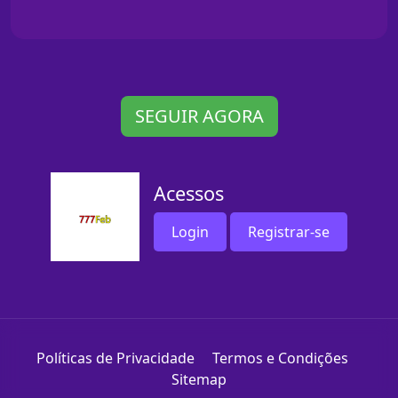
SEGUIR AGORA
Acessos
Login
Registrar-se
Políticas de Privacidade
Termos e Condições
Sitemap