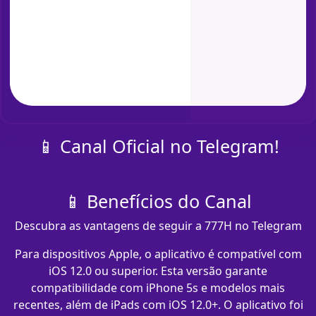
📱 Canal Oficial no Telegram!
📱 Benefícios do Canal
Descubra as vantagens de seguir a 777H no Telegram
Para dispositivos Apple, o aplicativo é compatível com
iOS 12.0 ou superior. Esta versão garante
compatibilidade com iPhone 5s e modelos mais
recentes, além de iPads com iOS 12.0+. O aplicativo foi