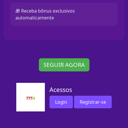
🎁 Receba bônus exclusivos
automaticamente
SEGUIR AGORA
Acessos
Login
Registrar-se