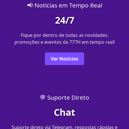
📢 Notícias em Tempo Real
24/7
Fique por dentro de todas as novidades,
promoções e eventos da 777H em tempo real!
Ver Notícias
💬 Suporte Direto
Chat
Suporte direto via Telegram, respostas rápidas e