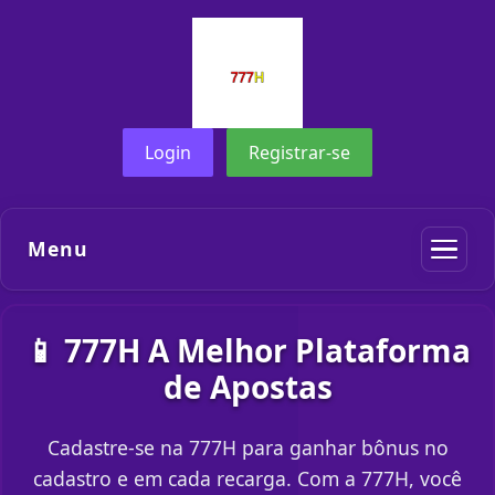
Login
Registrar-se
Menu
📱 777H A Melhor Plataforma
de Apostas
Cadastre-se na 777H para ganhar bônus no
cadastro e em cada recarga. Com a 777H, você