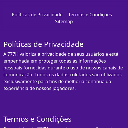
Políticas de Privacidade
Termos e Condições
Sitemap
Políticas de Privacidade
A 777H valoriza a privacidade de seus usuários e está
empenhada em proteger todas as informações
pessoais fornecidas durante o uso de nossos canais de
comunicação. Todos os dados coletados são utilizados
exclusivamente para fins de melhoria contínua da
experiência de nossos jogadores.
Termos e Condições