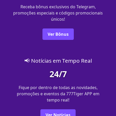
Receba bônus exclusivos do Telegram,
promoções especiais e códigos promocionais
únicos!
Ver Bônus
📢 Notícias em Tempo Real
24/7
Fique por dentro de todas as novidades,
promoções e eventos da 777Tiger APP em
tempo real!
Ver Notícias