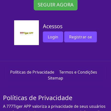
SEGUIR AGORA
Acessos
Login
Registrar-se
Políticas de Privacidade
Termos e Condições
Sitemap
Políticas de Privacidade
A 777Tiger APP valoriza a privacidade de seus usuários