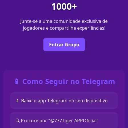
1000+
Junte-se a uma comunidade exclusiva de
jogadores e compartilhe experiências!
Entrar Grupo
📱 Como Seguir no Telegram
📱 Baixe o app Telegram no seu dispositivo
🔍 Procure por "@777Tiger APPOficial"