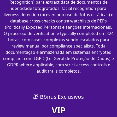
Recognition) para extract data de documentos de
identidade fotografados, facial recognition para
liveness detection (prevenindo uso de fotos estáticas) e
database cross-checks contra watchlists de PEPs
(Politically Exposed Persons) e sanções internacionais.
O processo de verification é typically completed em <24
horas, com casos complexos sendo escalados para
review manual por compliance specialists. Toda
documentação é armazenada em sistemas encrypted
compliant com LGPD (Lei Geral de Proteção de Dados) e
GDPR where applicable, com strict access controls e
audit trails completos.
🎁 Bônus Exclusivos
VIP