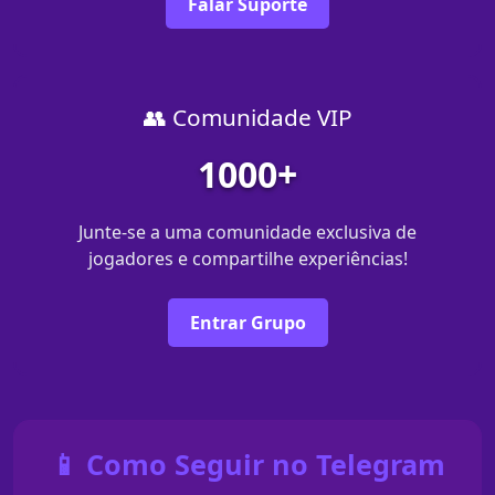
Falar Suporte
👥 Comunidade VIP
1000+
Junte-se a uma comunidade exclusiva de
jogadores e compartilhe experiências!
Entrar Grupo
📱 Como Seguir no Telegram