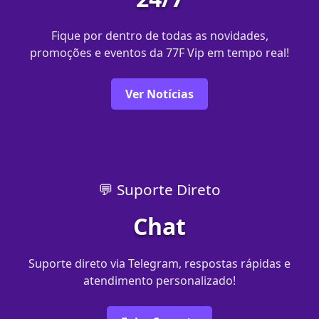
Fique por dentro de todas as novidades,
promoções e eventos da 77F Vip em tempo real!
Ver Notícias
💬 Suporte Direto
Chat
Suporte direto via Telegram, respostas rápidas e
atendimento personalizado!