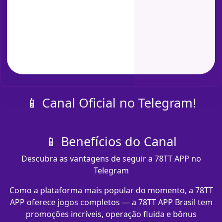
📱 Canal Oficial no Telegram!
📱 Benefícios do Canal
Descubra as vantagens de seguir a 78TT APP no
Telegram
Como a plataforma mais popular do momento, a 78TT
APP oferece jogos completos — a 78TT APP Brasil tem
promoções incríveis, operação fluida e bônus