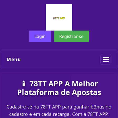
Login
Registrar-se
Menu
📱 78TT APP A Melhor
Plataforma de Apostas
Cadastre-se na 78TT APP para ganhar bônus no
cadastro e em cada recarga. Com a 78TT APP,