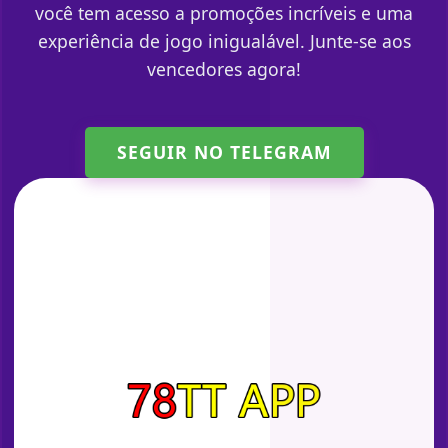
você tem acesso a promoções incríveis e uma
experiência de jogo inigualável. Junte-se aos
vencedores agora!
SEGUIR NO TELEGRAM