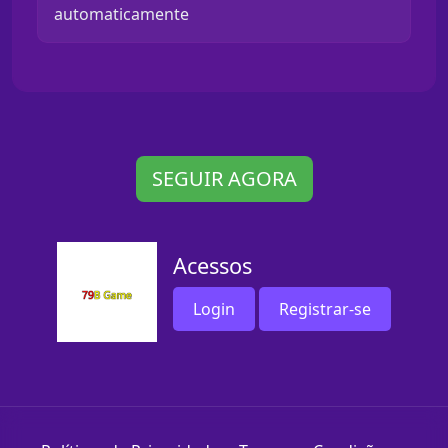
automaticamente
SEGUIR AGORA
Acessos
Login
Registrar-se