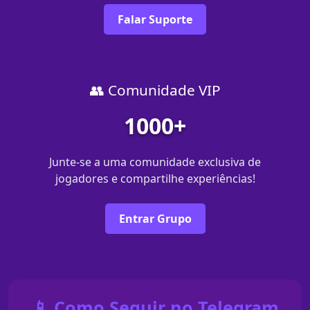
Falar Suporte
👥 Comunidade VIP
1000+
Junte-se a uma comunidade exclusiva de
jogadores e compartilhe experiências!
Entrar Grupo
📱 Como Seguir no Telegram