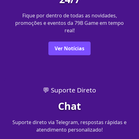
Fique por dentro de todas as novidades,
promoções e eventos da 79B Game em tempo
real!
Ver Notícias
💬 Suporte Direto
Chat
Suporte direto via Telegram, respostas rápidas e
atendimento personalizado!