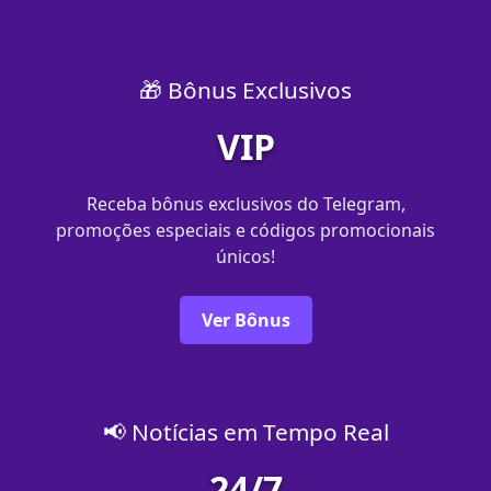
🎁 Bônus Exclusivos
VIP
Receba bônus exclusivos do Telegram,
promoções especiais e códigos promocionais
únicos!
Ver Bônus
📢 Notícias em Tempo Real
24/7