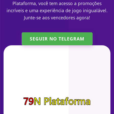
Plataforma, você tem acesso a promoções
incríveis e uma experiência de jogo inigualável.
Junte-se aos vencedores agora!
SEGUIR NO TELEGRAM