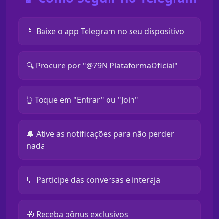
📱 Baixe o app Telegram no seu dispositivo
🔍 Procure por "@79N PlataformaOficial"
👆 Toque em "Entrar" ou "Join"
🔔 Ative as notificações para não perder
nada
💬 Participe das conversas e interaja
🎁 Receba bônus exclusivos