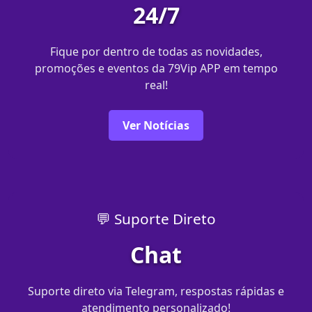
24/7
Fique por dentro de todas as novidades,
promoções e eventos da 79Vip APP em tempo
real!
Ver Notícias
💬 Suporte Direto
Chat
Suporte direto via Telegram, respostas rápidas e
atendimento personalizado!