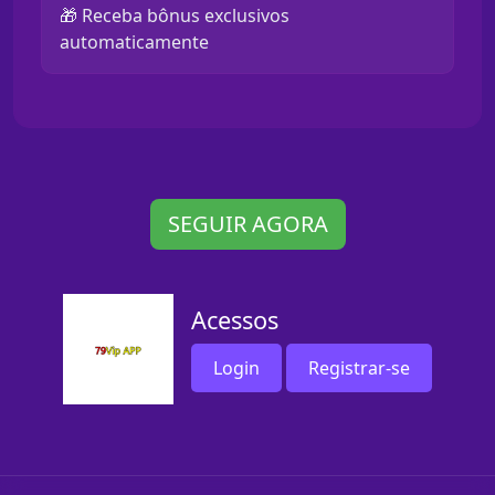
🎁 Receba bônus exclusivos
automaticamente
SEGUIR AGORA
Acessos
Login
Registrar-se