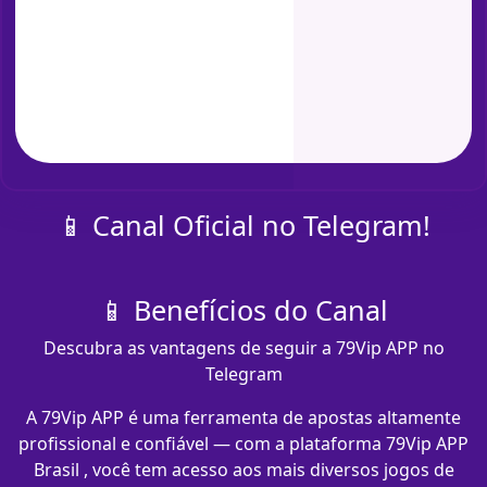
📱 Canal Oficial no Telegram!
📱 Benefícios do Canal
Descubra as vantagens de seguir a 79Vip APP no
Telegram
A 79Vip APP é uma ferramenta de apostas altamente
profissional e confiável — com a plataforma 79Vip APP
Brasil , você tem acesso aos mais diversos jogos de