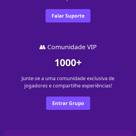
Falar Suporte
👥 Comunidade VIP
1000+
Junte-se a uma comunidade exclusiva de
jogadores e compartilhe experiências!
Entrar Grupo