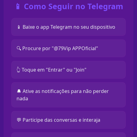
📱 Como Seguir no Telegram
📱 Baixe o app Telegram no seu dispositivo
🔍 Procure por "@79Vip APPOficial"
👆 Toque em "Entrar" ou "Join"
🔔 Ative as notificações para não perder
nada
💬 Participe das conversas e interaja