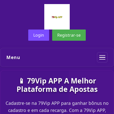
Login
Registrar-se
Menu
📱 79Vip APP A Melhor
Plataforma de Apostas
Cadastre-se na 79Vip APP para ganhar bônus no
cadastro e em cada recarga. Com a 79Vip APP,