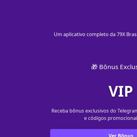
Um aplicativo completo da 79X Bras
🎁 Bônus Exclu
VIP
Receba bônus exclusivos do Telegra
e códigos promocionai
Ver Bônus