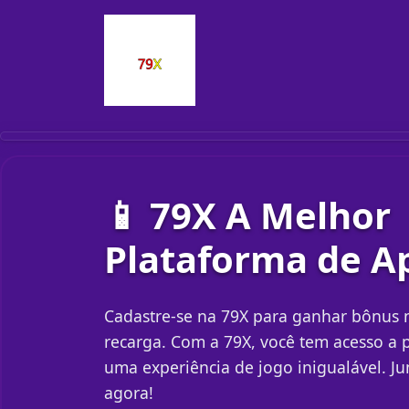
📱 79X A Melhor
Plataforma de A
Cadastre-se na 79X para ganhar bônus 
recarga. Com a 79X, você tem acesso a 
uma experiência de jogo inigualável. J
agora!