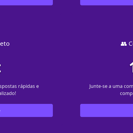
reto
👥 
t
espostas rápidas e
Junte-se a uma com
lizado!
compa
e