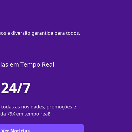
os e diversão garantida para todos.
cias em Tempo Real
24/7
e todas as novidades, promoções e
 da 79X em tempo real!
Ver Notícias