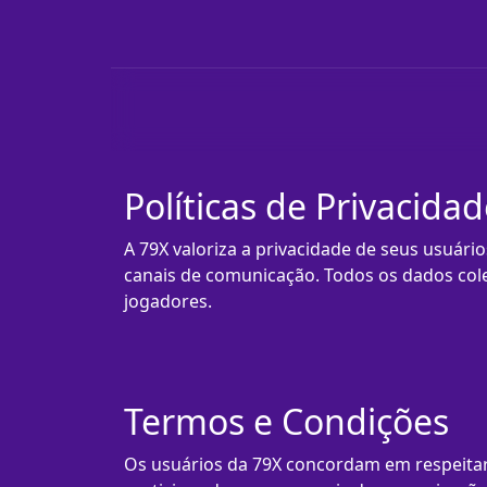
Políticas de Privacida
A 79X valoriza a privacidade de seus usuár
canais de comunicação. Todos os dados cole
jogadores.
Termos e Condições
Os usuários da 79X concordam em respeitar 