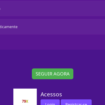
a
aticamente
SEGUIR AGORA
Acessos
Login
Registrar-se