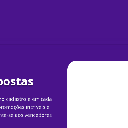
postas
no cadastro e em cada
promoções incríveis e
unte-se aos vencedores