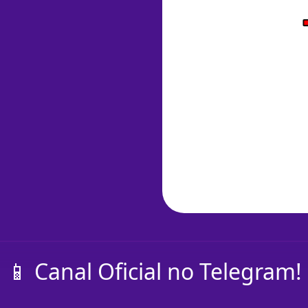
📱 Canal Oficial no Telegram!