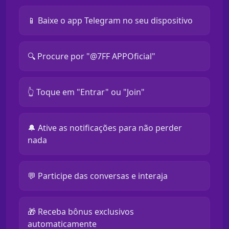
📱 Baixe o app Telegram no seu dispositivo
🔍 Procure por "@7FF APPOficial"
👆 Toque em "Entrar" ou "Join"
🔔 Ative as notificações para não perder
nada
💬 Participe das conversas e interaja
🎁 Receba bônus exclusivos
automaticamente