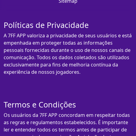
Sitemap
Políticas de Privacidade
A 7FF APP valoriza a privacidade de seus usuários e está
empenhada em proteger todas as informações
pessoais fornecidas durante o uso de nossos canais de
comunicação. Todos os dados coletados são utilizados
exclusivamente para fins de melhoria contínua da
experiência de nossos jogadores.
Termos e Condições
Os usuários da 7FF APP concordam em respeitar todas
as regras e regulamentos estabelecidos. É importante
ler e entender todos os termos antes de participar de