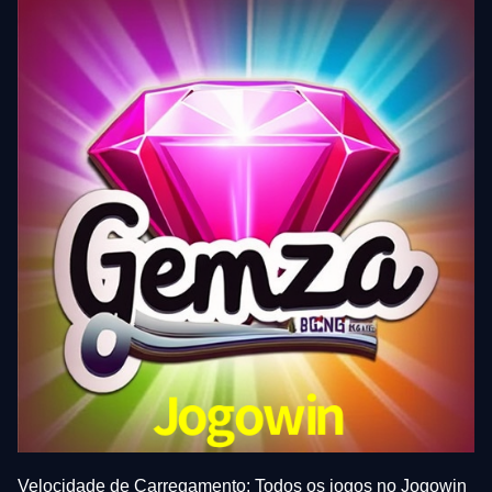
Velocidade de Carregamento: Todos os jogos no Jogowin