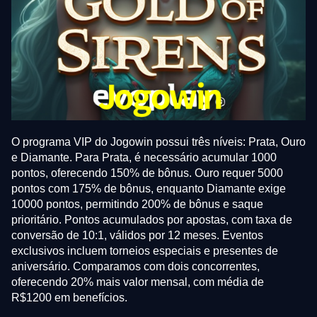
O programa VIP do Jogowin possui três níveis: Prata, Ouro
e Diamante. Para Prata, é necessário acumular 1000
pontos, oferecendo 150% de bônus. Ouro requer 5000
pontos com 175% de bônus, enquanto Diamante exige
10000 pontos, permitindo 200% de bônus e saque
prioritário. Pontos acumulados por apostas, com taxa de
conversão de 10:1, válidos por 12 meses. Eventos
exclusivos incluem torneios especiais e presentes de
aniversário. Comparamos com dois concorrentes,
oferecendo 20% mais valor mensal, com média de
R$1200 em benefícios.