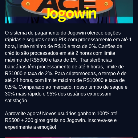
O sistema de pagamento do Jogowin oferece opções
rápidas e seguras como PIX com processamento em até 1
hora, limite mínimo de R$10 e taxa de 0%. Cartões de
crédito são processados em até 2 horas com limite
máximo de R$5000 e taxa de 1%. Transferências
bancárias têm processamento de até 6 horas, limite de
R$1000 e taxa de 2%. Para criptomoedas, o tempo é de
até 24 horas, com limite máximo de R$10000 e taxa de
0,5%. Comparado ao mercado, nosso tempo de saque é
30% mais rápido e 95% dos usuários expressam
satisfação.
Aproveite agora! Novos usuários ganham 100% até
R$500 + 200 giros grátis no Jogowin. Inscreva-se e
experimente a emoção!