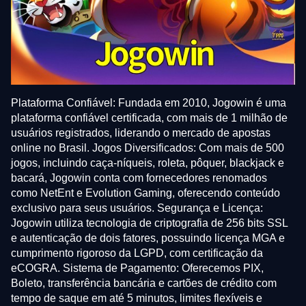
Plataforma Confiável: Fundada em 2010, Jogowin é uma
plataforma confiável certificada, com mais de 1 milhão de
usuários registrados, liderando o mercado de apostas
online no Brasil. Jogos Diversificados: Com mais de 500
jogos, incluindo caça-níqueis, roleta, pôquer, blackjack e
bacará, Jogowin conta com fornecedores renomados
como NetEnt e Evolution Gaming, oferecendo conteúdo
exclusivo para seus usuários. Segurança e Licença:
Jogowin utiliza tecnologia de criptografia de 256 bits SSL
e autenticação de dois fatores, possuindo licença MGA e
cumprimento rigoroso da LGPD, com certificação da
eCOGRA. Sistema de Pagamento: Oferecemos PIX,
Boleto, transferência bancária e cartões de crédito com
tempo de saque em até 5 minutos, limites flexíveis e