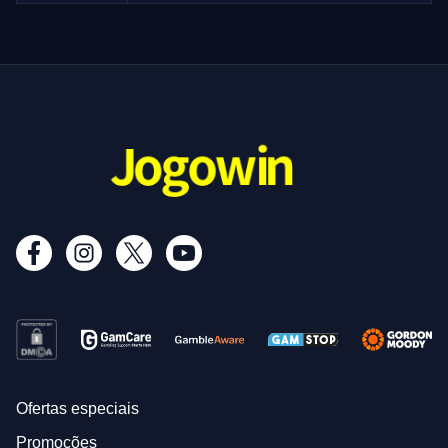
Ofertas especiais
Promoções