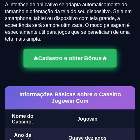
A interface do aplicativo se adapta automaticamente ao
tamanho e orientação da tela do seu dispositivo. Seja em
smartphone, tablet ou dispositivo com tela grande, a
experiência será sempre otimizada. O modo paisagem é
especialmente útil para jogos que se beneficiam de uma
tela mais ampla.
🔥Cadastro e obter Bônus🔥
Informações Básicas sobre o Cassino
Jogowin Com
Nome do
Jogowin
Cassino:
Ano de
Quase dez anos