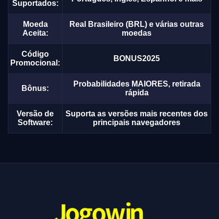
Suportados:
Moeda
Real Brasileiro (BRL) e várias outras
Aceita:
moedas
Código
BONUS2025
Promocional:
Probabilidades MAIORES, retirada
Bônus:
rápida
Versão de
Suporta as versões mais recentes dos
Software:
principais navegadores